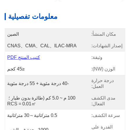
معلومات تفصيلية
مكان المنشأ:
الصين
إصدار الشهادات:
CNAS、CMA、CAL、ILAC-MRA
وثيقة:
كتيب المنتج PDF
الوزن (NW):
≤45 كجم
درجة حرارة
-40 درجة مئوية + 55 درجة مئوية
العمل:
مدى الكشف
100 م ~ 5.0 كم (طائرة بدون طيار ؛ 
الفعال:
RCS = 0.01㎡
سرعة الكشف:
0.5 متر/ثانية～30 متر/ثانية
القدرة على
1000 وحدة في الشهر