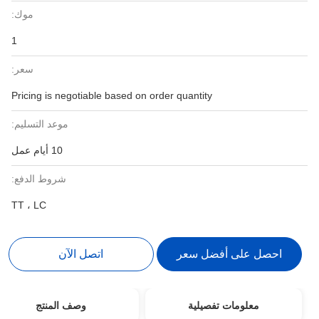
موك:
1
سعر:
Pricing is negotiable based on order quantity
موعد التسليم:
10 أيام عمل
شروط الدفع:
TT ، LC
احصل على أفضل سعر
اتصل الآن
معلومات تفصيلية
وصف المنتج