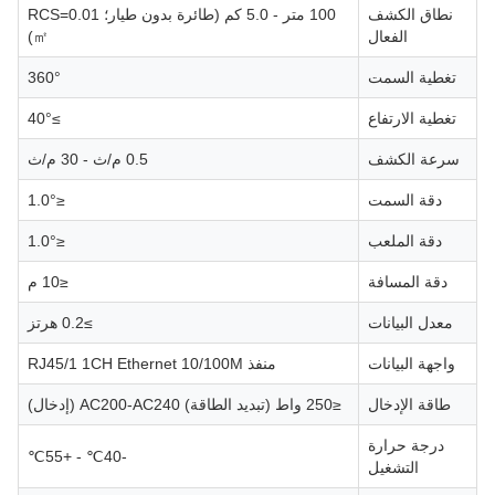
نطاق الكشف
100 متر - 5.0 كم (طائرة بدون طيار؛ RCS=0.01
الفعال
㎡)
تغطية السمت
360°
تغطية الارتفاع
≥40°
سرعة الكشف
0.5 م/ث - 30 م/ث
دقة السمت
≤1.0°
دقة الملعب
≤1.0°
دقة المسافة
≤10 م
معدل البيانات
≥0.2 هرتز
واجهة البيانات
منفذ RJ45/1 1CH Ethernet 10/100M
طاقة الإدخال
≤250 واط (تبديد الطاقة) AC200-AC240 (إدخال)
درجة حرارة
-40℃ - +55℃
التشغيل