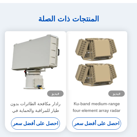
المنتجات ذات الصلة
فيديو
فيديو
Ku-band medium-range
رادار مكافحة الطائرات بدون
four-element array radar
طيار للمراقبة والحماية في
with cutting-edge micro-
المناطق الرئيسية مع الكشف
احصل على أفضل سعر
احصل على أفضل سعر
Doppler and flight path
الدقيق عن الأهداف والاستجابة
technology
الفورية باستخدام تقنية النطاق S