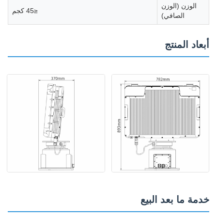
الوزن (الوزن
≤45 كجم
الصافي)
أبعاد المنتج
خدمة ما بعد البيع