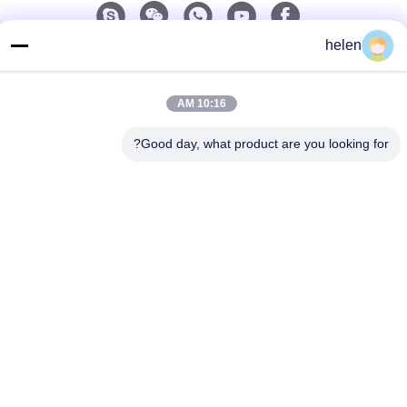
helen
اتصل سريعًا
الهاتف
10:16 AM
86--13101235550
Good day, what product are you looking for?
البريد الإلكتروني
gary@chinaantidrone.com
العنوان
www.chinaantidrone.com
سياسة الخصوصية
|
خريطة الموقع
الصين جودة جيدة كاشف الطائرات بدون طيار المورد. حقوق الطبع
والنشر © 2024-2026 Chongqing Miao Yi Tang Technology Co.,
Ltd. جميع الحقوق محفوظة