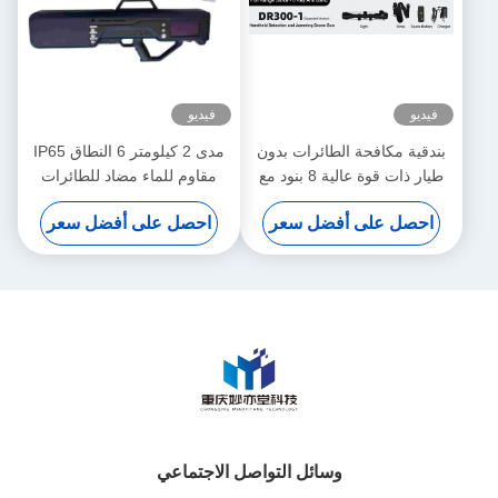
فيديو
فيديو
بندقية مكافحة الطائرات بدون
مدى 2 كيلومتر 6 النطاق IP65
طيار ذات قوة عالية 8 بنود مع
مقاوم للماء مضاد للطائرات
نظام دفاع طائرات بدون طيار
بدون طيار بندقية لمسافات
احصل على أفضل سعر
احصل على أفضل سعر
بعيدة المدى 2 كم
طويلة UAV التشويش
وسائل التواصل الاجتماعي