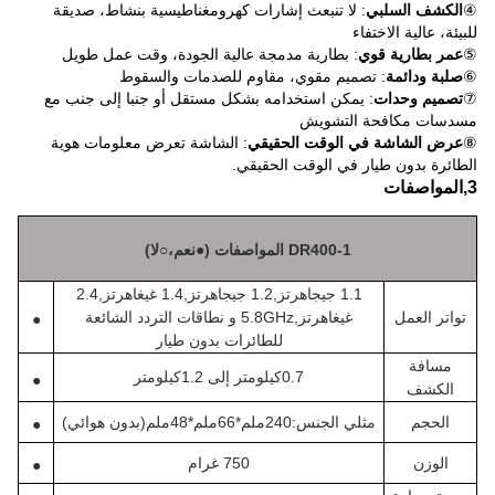
④
الكشف السلبي
: لا تنبعث إشارات كهرومغناطيسية بنشاط، صديقة
للبيئة، عالية الاختفاء
⑤
عمر بطارية قوي
: بطارية مدمجة عالية الجودة، وقت عمل طويل
⑥
صلبة ودائمة
: تصميم مقوي، مقاوم للصدمات والسقوط
⑦
تصميم وحدات
: يمكن استخدامه بشكل مستقل أو جنبا إلى جنب مع
مسدسات مكافحة التشويش
⑧
عرض الشاشة في الوقت الحقيقي
: الشاشة تعرض معلومات هوية
الطائرة بدون طيار في الوقت الحقيقي.
3
,
المواصفات
DR400-1 المواصفات (
●
نعم،
○
لا)
1.1 جيجاهرتز
,
1.2 جيجاهرتز
,
1.4 غيغاهرتز
,
2.4
تواتر العمل
غيغاهرتز
,
5.8GHz و نطاقات التردد الشائعة
●
للطائرات بدون طيار
مسافة
0.7كيلومتر إلى 1.2كيلومتر
●
الكشف
الحجم
مثلي الجنس
:
240ملم*66ملم*48ملم
(
بدون هوائي
)
●
الوزن
750 غرام
●