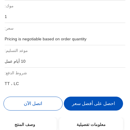
موك:
1
سعر:
Pricing is negotiable based on order quantity
موعد التسليم:
10 أيام عمل
شروط الدفع:
TT ، LC
احصل على أفضل سعر
اتصل الآن
معلومات تفصيلية
وصف المنتج