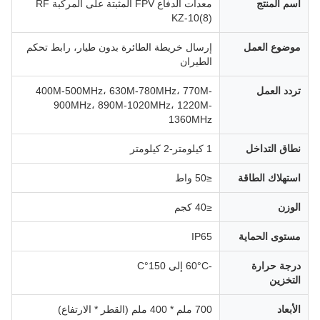
اسم المنتج
معدات الدفاع FPV المثبتة على المركبة RF
KZ-10(8)
موضوع العمل
إرسال خريطة الطائرة بدون طيار، رابط تحكم
الطيران
تردد العمل
400M-500MHz، 630M-780MHz، 770M-
900MHz، 890M-1020MHz، 1220M-
1360MHz
نطاق التداخل
1 كيلومتر-2 كيلومتر
استهلاك الطاقة
≤50 واط
الوزن
≤40 كجم
مستوى الحماية
IP65
درجة حرارة
-60°C إلى 150°C
التخزين
الأبعاد
700 ملم * 400 ملم (القطر * الارتفاع)