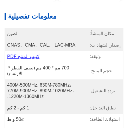
معلومات تفصيلية
مكان المنشأ:
الصين
إصدار الشهادات:
CNAS、CMA、CAL、ILAC-MRA
وثيقة:
كتيب المنتج PDF
700 مم * 400 مم (نصف القطر * 
حجم المنتج:
الارتفاع)
400M-500MHz، 630M-780MHz، 
تردد التشغيل:
770M-900MHz، 890M-1020MHz، 
1220M-1360MHz،
نطاق التداخل:
1 كم - 2 كم
استهلاك الطاقة:
≥50 واط