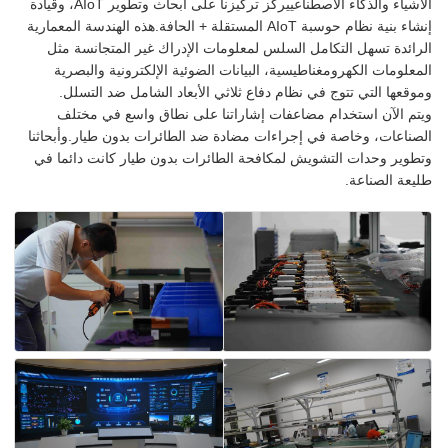
الأشياء والذكاء الاصطناعييركز تركيزنا على أبحاث وتطوير AIoT، وقيادة
إنشاء بنية نظام حوسبة AIoT المستقلة + الحافة.هذه الهندسة المعمارية
الرائدة تسهل التكامل السلس لمعلومات الإدراك غير المتجانسة مثل
المعلومات الكهرومغناطيسية، البيانات الضوئية الإلكترونية والبصرية
وموقعها التي تتوج في نظام دفاع ثلاثي الأبعاد الشامل ضد التسلل.
ويتم الآن استخدام مضاعفات إشاراتنا على نطاق واسع في مختلف
الصناعات، وخاصة في إجراءات مضادة ضد الطائرات بدون طيار.وأبحاثنا
وتطوير وحدات التشويش لمكافحة الطائرات بدون طيار كانت دائما في
طليعة الصناعة.