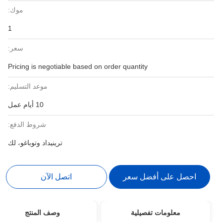
موك:
1
سعر:
Pricing is negotiable based on order quantity
موعد التسليم:
10 أيام عمل
شروط الدفع:
ترينيداد وتوباغو، لك
احصل على أفضل سعر
اتصل الآن
معلومات تفصيلية
وصف المنتج