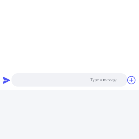
التعبئة والتسليم
نحن نقدم خدمات تغليف احترافية وصديقة للبيئة وفعالة لضمان السلامة
والأمان الكاملين لبضائعك أثناء النقل.
Photo
Video Call