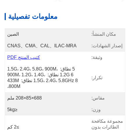
معلومات تفصيلية
مكان المنشأ:
الصين
إصدار الشهادات:
CNAS、CMA、CAL、ILAC-MRA
وثيقة:
كتيب المنتج PDF
5 نطاق: 1.5G، 2.4G، 5.8G، 900M، 
1.2G 6 نطاق: 900M، 1.2G، 1.4G، 
تكرار:
1.5G، 2.4G، 5.8GHz 8 نطاق: 433M 
800M،
مقاس:
688×85×208 ملم
وزن:
≤5kg
مجموعة مكافحة
الطائرات بدون
≥2 كم