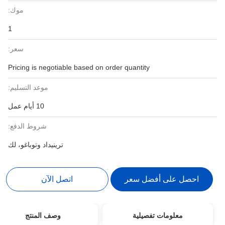
موك:
1
سعر:
Pricing is negotiable based on order quantity
موعد التسليم:
10 أيام عمل
شروط الدفع:
ترينيداد وتوباغو، لك
احصل على أفضل سعر
اتصل الآن
معلومات تفصيلية
وصف المنتج