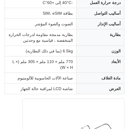
درجة حرارة العمل
-40°C إلى +60°C
أساليب التواصل
بطاقة SIM، eSIM
أساليب الإنذار
الصوت والضوء المؤشر
بطارية
بطارية مدمجة مقاومة لدرجات الحرارة
المنخفضة ، قياسية مع وحدتين
الوزن
6.5kg (بما في ذلك البطارية)
الأبعاد
770 ملم × 110 ملم × 305 ملم (L ×
W × H)
مادة الغلاف
صناعة الآلات الحاسوبية للآلومنيوم
العرض
شاشة LCD لمراقبة حالة الجهاز